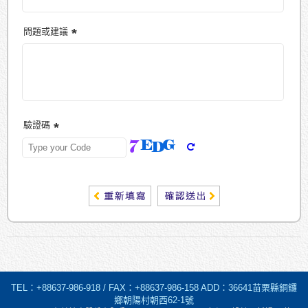
問題或建議
驗證碼
TEL：+88637-986-918 / FAX：+88637-986-158 ADD：36641苗栗縣銅鑼
鄉朝陽村朝西62-1號